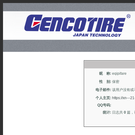
昵 称:
eqipifare
性 别:
保密
电子邮件:
该用户没有或
个人主页:
https://xn---
QQ号码:
统计:
日志共
0
篇，